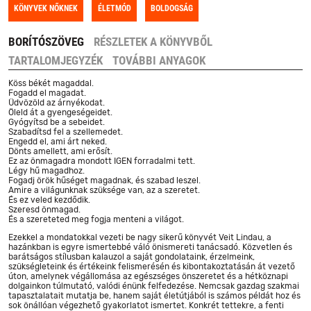
KÖNYVEK NŐKNEK
ÉLETMÓD
BOLDOGSÁG
BORÍTÓSZÖVEG
RÉSZLETEK A KÖNYVBŐL
TARTALOMJEGYZÉK
TOVÁBBI ANYAGOK
Köss békét magaddal.
Fogadd el magadat.
Üdvözöld az árnyékodat.
Öleld át a gyengeségeidet.
Gyógyítsd be a sebeidet.
Szabadítsd fel a szellemedet.
Engedd el, ami árt neked.
Dönts amellett, ami erősít.
Ez az önmagadra mondott IGEN forradalmi tett.
Légy hű magadhoz.
Fogadj örök hűséget magadnak, és szabad leszel.
Amire a világunknak szüksége van, az a szeretet.
És ez veled kezdődik.
Szeresd önmagad.
És a szereteted meg fogja menteni a világot.
Ezekkel a mondatokkal vezeti be nagy sikerű könyvét Veit Lindau, a
hazánkban is egyre ismertebbé váló önismereti tanácsadó. Közvetlen és
barátságos stílusban kalauzol a saját gondolataink, érzelmeink,
szükségleteink és értékeink felismerésén és kibontakoztatásán át vezető
úton, amelynek végállomása az egészséges önszeretet és a hétköznapi
dolgainkon túlmutató, valódi énünk felfedezése. Nemcsak gazdag szakmai
tapasztalatait mutatja be, hanem saját életútjából is számos példát hoz és
sok önállóan végezhető gyakorlatot ismertet. Konkrét tettekre, a fenti