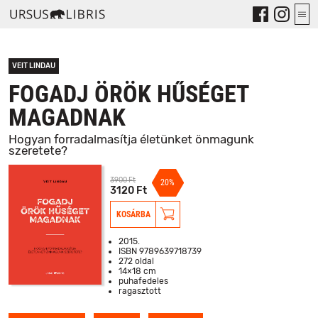
VEIT LINDAU
FOGADJ ÖRÖK HŰSÉGET
MAGADNAK
Hogyan forradalmasítja életünket önmagunk
szeretete?
3900 Ft
20%
3120 Ft
KOSÁRBA
2015.
ISBN 9789639718739
272 oldal
14×18 cm
puhafedeles
ragasztott