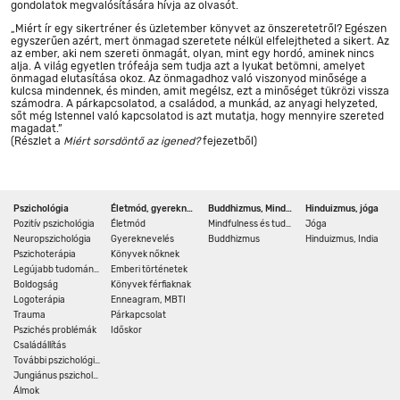
gondolatok megvalósítására hívja az olvasót.
„Miért ír egy sikertréner és üzletember könyvet az önszeretetről? Egészen
egyszerűen azért, mert önmagad szeretete nélkül elfelejtheted a sikert. Az
az ember, aki nem szereti önmagát, olyan, mint egy hordó, aminek nincs
alja. A világ egyetlen trófeája sem tudja azt a lyukat betömni, amelyet
önmagad elutasítása okoz. Az önmagadhoz való viszonyod minősége a
kulcsa mindennek, és minden, amit megélsz, ezt a minőséget tükrözi vissza
számodra. A párkapcsolatod, a családod, a munkád, az anyagi helyzeted,
sőt még Istennel való kapcsolatod is azt mutatja, hogy mennyire szereted
magadat.”
(Részlet a
Miért sorsdöntő az igened?
fejezetből)
Pszichológia
Életmód, gyereknevelés
Buddhizmus, Mindfulness
Hinduizmus, jóga
Pozitív pszichológia
Életmód
Mindfulness és tudomány
Jóga
Neuropszichológia
Gyereknevelés
Buddhizmus
Hinduizmus, India
Pszichoterápia
Könyvek nőknek
Legújabb tudományos eredmények
Emberi történetek
Boldogság
Könyvek férfiaknak
Logoterápia
Enneagram, MBTI
Trauma
Párkapcsolat
Pszichés problémák
Időskor
Családállítás
További pszichológiai könyvek
Jungiánus pszichológia
Álmok